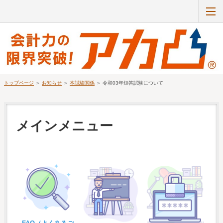
ホーム
トップページ
＞
お知らせ
＞
本試験関係
＞ 令和03年短答試験について
メインメニュー