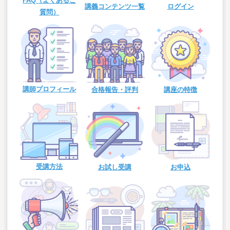
FAQ（よくあるご
講義コンテンツ一覧
ログイン
質問）
講師プロフィール
合格報告・評判
講座の特徴
受講方法
お試し受講
お申込